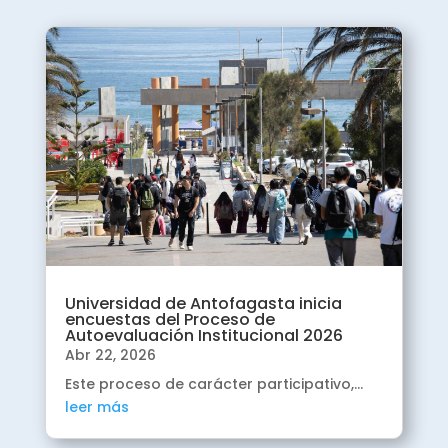
2026
Abril

Presentación de
avance trabajo Tramo
I: Juicios críticos
preliminares.
2026
Universidad de Antofagasta inicia
Abril
encuestas del Proceso de

Autoevaluación Institucional 2026
Aplicación Encuestas
Abr 22, 2026
de Autoevaluación.
Este proceso de carácter participativo,...
leer más