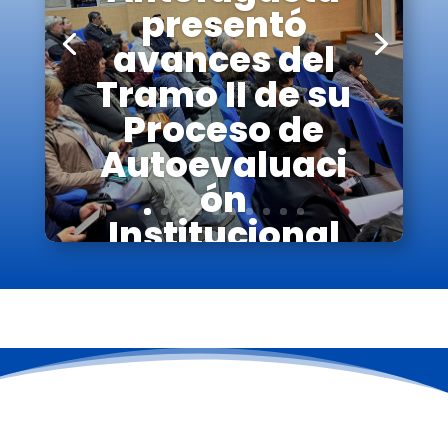
presentó
avances del
Tramo II de su
Proceso de
Autoevaluaci
ón
Institucional
Leer más