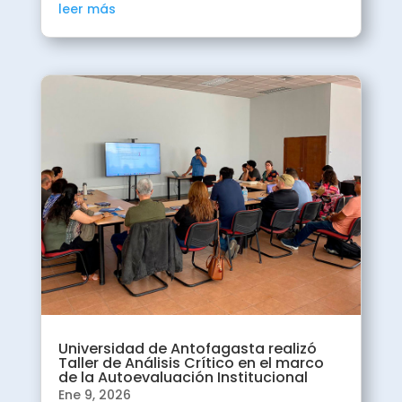
leer más
2025
Noviembre

Lanzamiento proceso
de Autoevaluación
Institucional.
2025
Septiembre

Taller revisión y
Universidad de Antofagasta realizó
Taller de Análisis Crítico en el marco
análisis Política de
de la Autoevaluación Institucional
Calidad.
Ene 9, 2026