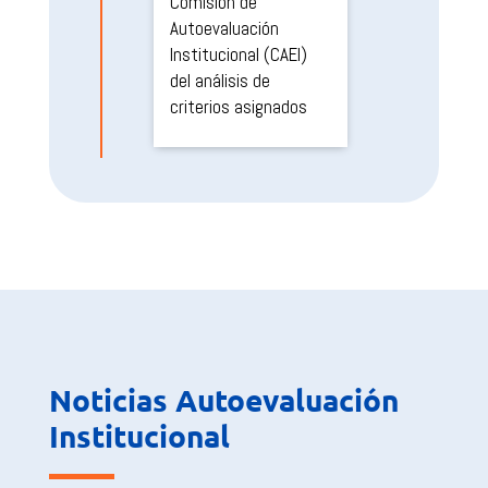
Comisión de
Autoevaluación
Institucional (CAEI)
del análisis de
criterios asignados
2026
Mayo a Junio

Trabajo Tramo II:
Avance del análisis del
50% de los
estándares
Noticias Autoevaluación
institucionales.
Institucional