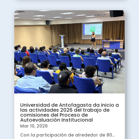
2026
Marzo

Inicio Trabajo
Subcomisiones
Análisis de Criterios.
2025
Diciembre

Inicio de talleres de
Universidad de Antofagasta da inicio a
las actividades 2026 del trabajo de
preparación para el
comisiones del Proceso de
Trabajo de
Autoevaluación Institucional
Comisiones de
Mar 10, 2026
Autoevaluación
Con la participación de alrededor de 80...