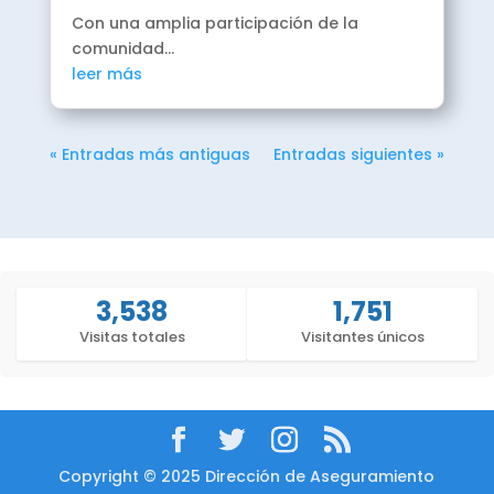
Con una amplia participación de la
comunidad...
2025
leer más
Agosto

« Entradas más antiguas
Entradas siguientes »
SIAC-UA en
Facultades:
Diagnóstico cuatro
Focos evaluativos
nivel postgrado.
3,538
1,751
Visitas totales
Visitantes únicos
2025
Julio

Copyright © 2025 Dirección de Aseguramiento
Presentación