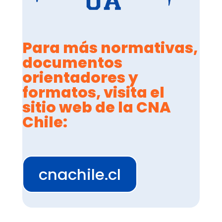
P-DPAC-GP-08 –
Reclutamiento,
selección y contratación personal
|
VER
Para más normativas,
P-RECT-GDC-01 –
Creación y
documentos
modificación de unidades
orientadores y
académicas y administrativas
|
VER
formatos, visita el
sitio web de la CNA
Chile:
cnachile.cl